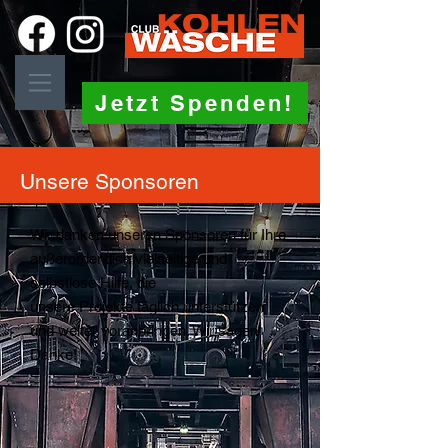
Jetzt Spenden!
Unsere Sponsoren
Wir danken unseren Sponsoren für Ihre
außerordentlich vielseitige und
selbstlose Hilfe, die
unsere
Projekte
täglich unterstützen
und
weiter
voranbringen. Wir sagen
Danke!